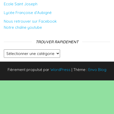
Ecole Saint Joseph
Lycée Françoise d’Aubigné
Nous retrouver sur Facebook
Notre chaîne youtube
TROUVER RAPIDEMENT
Trouver rapidement
Fièrement propulsé par
WordPress
|
Thème :
Envo Blog