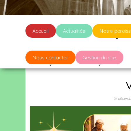
Accueil
Actualités
Notre parois
Nous contacter
Gestion du site
19 décemb