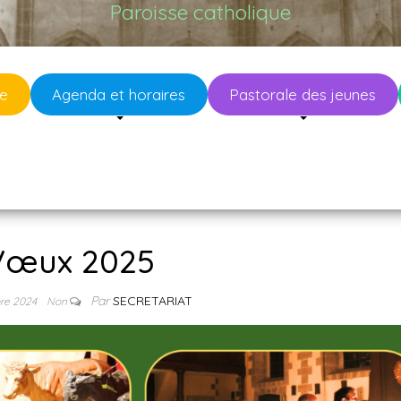
Paroisse catholique
se
Agenda et horaires
Pastorale des jeunes
Vœux 2025
Par
SECRETARIAT
re 2024
Non