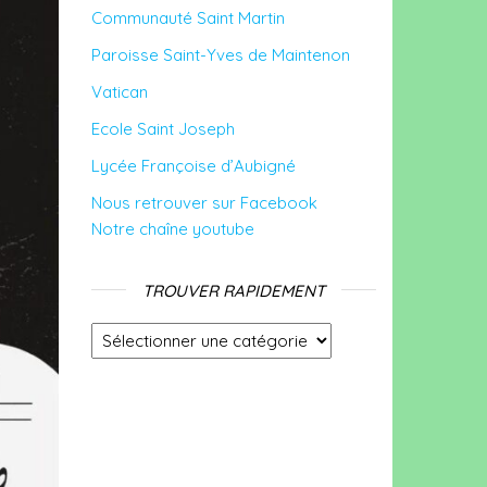
Communauté Saint Martin
Paroisse Saint-Yves de Maintenon
Vatican
Ecole Saint Joseph
Lycée Françoise d’Aubigné
Nous retrouver sur Facebook
Notre chaîne youtube
TROUVER RAPIDEMENT
Trouver rapidement