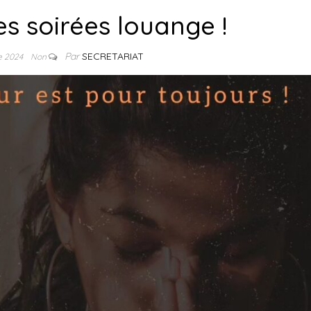
es soirées louange !
Par
SECRETARIAT
re 2024
Non