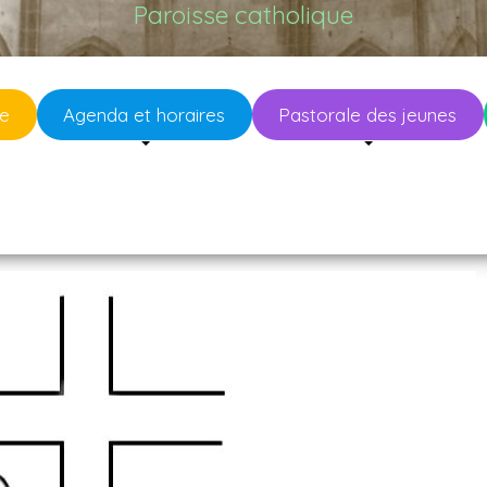
Paroisse catholique
se
Agenda et horaires
Pastorale des jeunes