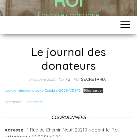
Paroisse catholique
Le journal des
donateurs
Par
SECRETARIAT
19 octobre 2023
Non
Journal-des-donateurs-Octobre-2023-VDEF2
Télécharger
Catégorie
actualités
COORDONNÉES
Adresse :
1 Rue du Chemin Neuf, 28210 Nogent-le-Roi